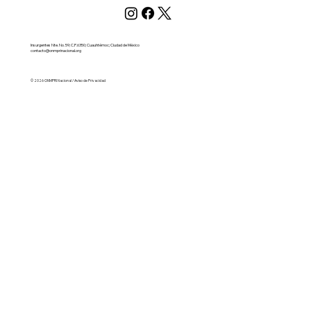
Insurgentes Nte. No. 59; C.P.6350; Cuauhtémoc; Ciudad de México
contacto@onmprinacional.org
© 2026 ONMPRI Nacional / Aviso de Privacidad